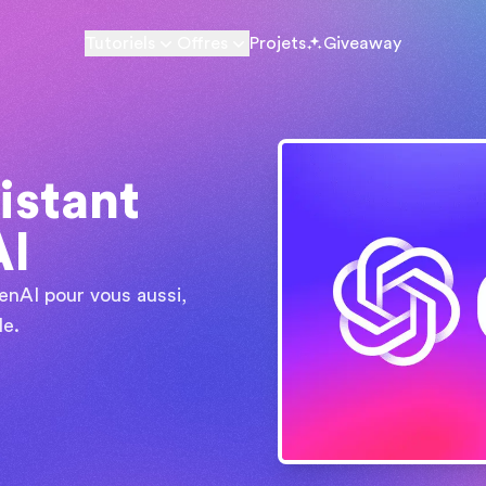
Tutoriels
Offres
Projets
Giveaway
istant
AI
enAI pour vous aussi,
le.