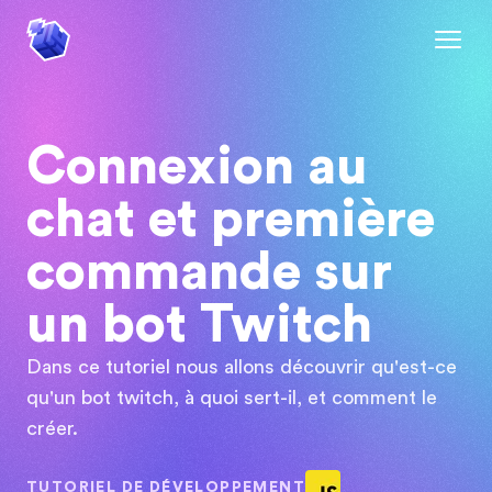
Connexion au
chat et première
commande sur
un bot Twitch
Dans ce tutoriel nous allons découvrir qu'est-ce
qu'un bot twitch, à quoi sert-il, et comment le
créer.
TUTORIEL DE
DÉVELOPPEMENT