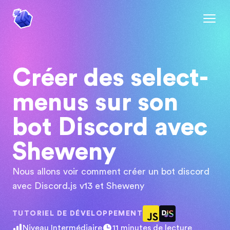
Créer des select-
menus sur son
bot Discord avec
Sheweny
Nous allons voir comment créer un bot discord
avec Discord.js v13 et Sheweny
TUTORIEL DE
DÉVELOPPEMENT
Niveau
Intermédiaire
11
minutes de lecture