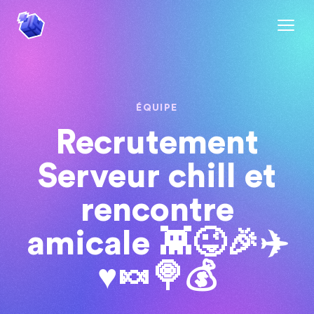
ÉQUIPE
Recrutement
Serveur chill et
rencontre
amicale 👾😜🎉✈️
♥️🍬🍭💰