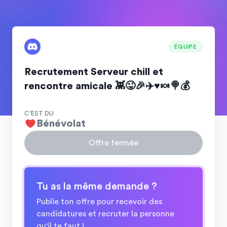
ÉQUIPE
Recrutement Serveur chill et
rencontre amicale 👾😜🎉✈️♥️🍬🍭💰
C'EST DU
Bénévolat
Offre fermée
Tu as la même demande ?
Publie ton offre pour recevoir des
candidatures et recruter la personne
qu'il te faut !