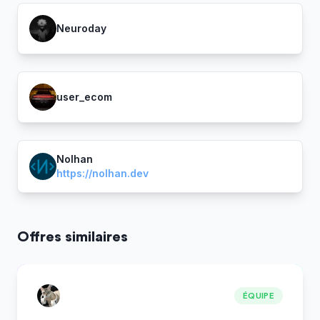
Neuroday
user_ecom
Nolhan
https://nolhan.dev
Offres similaires
ÉQUIPE