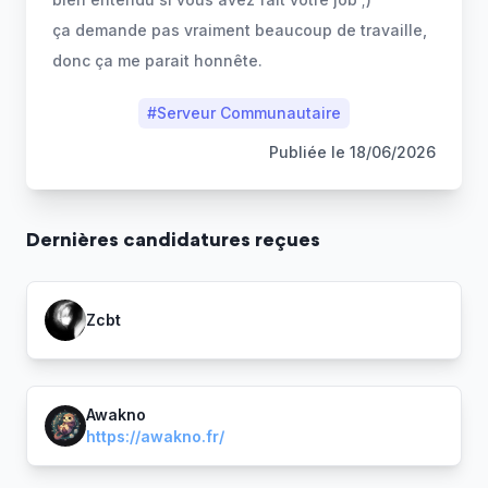
ça demande pas vraiment beaucoup de travaille,
donc ça me parait honnête.
#
Serveur Communautaire
Publiée le
18/06/2026
Dernière
s
candidature
s
reçue
s
Zcbt
Awakno
https://awakno.fr/