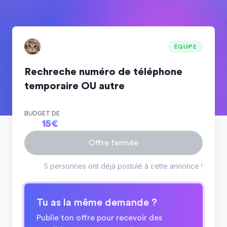
ÉQUIPE
Rechreche numéro de téléphone
temporaire OU autre
BUDGET DE
15
€
Offre fermée
5 personnes ont déjà postulé à cette annonce !
Tu as la même demande ?
Publie ton offre pour recevoir des