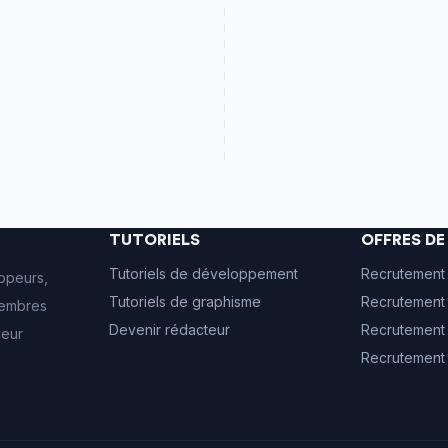
TUTORIELS
OFFRES D
Tutoriels de développement
Recrutement
ppeurs,
Tutoriels de graphisme
Recrutement 
 membres
Devenir rédacteur
Recrutement
veur
Recrutement