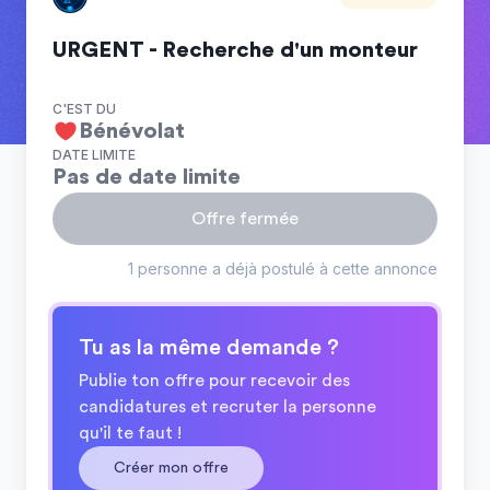
URGENT - Recherche d'un monteur
C'EST DU
Bénévolat
DATE LIMITE
Pas de date limite
Offre fermée
1 personne a déjà postulé à cette annonce
Tu as la même demande ?
Publie ton offre pour recevoir des
candidatures et recruter la personne
qu'il te faut !
Créer mon offre