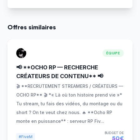
Offres similaires
ÉQUIPE
📢 **OCHO RP — RECHERCHE
CRÉATEURS DE CONTENU** 📢
🎬 **RECRUTEMENT STREAMERS / CRÉATEURS —
OCHO RP** 🎬 *« Là où ton histoire prend vie »*
Tu stream, tu fais des vidéos, du montage ou du
short ? On te veut chez nous. 🔥 **Ocho RP
monte en puissance** : serveur RP Fiv
...
BUDGET DE
#FiveM
50€