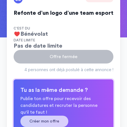
Refonte d’un logo d’une team esport
C'EST DU
Bénévolat
DATE LIMITE
Pas de date limite
Offre fermée
4 personnes ont déjà postulé à cette annonce !
Tu as la même demande ?
Publie ton offre pour recevoir des
candidatures et recruter la personne
qu'il te faut !
Créer mon offre