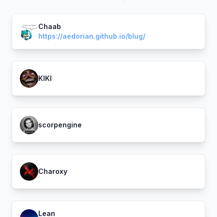
Chaab
https://aedorian.github.io/blug/
KIKI
scorpengine
Charoxy
Lean