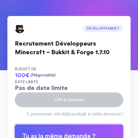
DÉVELOPPEMENT
Recrutement Développeurs
Minecraft – Bukkit & Forge 1.7.10
BUDGET DE
100
€
(Négociable)
DATE LIMITE
Pas de date limite
Offre fermée
5 personnes ont déjà postulé à cette annonce !
Tu as la même demande ?