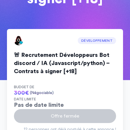
DÉVELOPPEMENT
🚨 Recrutement Développeurs Bot
discord / IA (Javascript/python) –
Contrats à signer [+18]
BUDGET DE
300
€
(Négociable)
DATE LIMITE
Pas de date limite
Offre fermée
12 personnes ont déjà postulé à cette annonce !