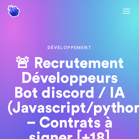
DÉVELOPPEMENT
🚨 Recrutement
Développeurs
Bot discord / IA
(Javascript/pytho
– Contrats à
signer [+18]