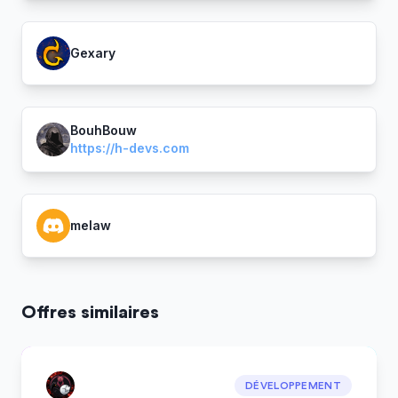
Gexary
BouhBouw
https://h-devs.com
melaw
Offres similaires
DÉVELOPPEMENT