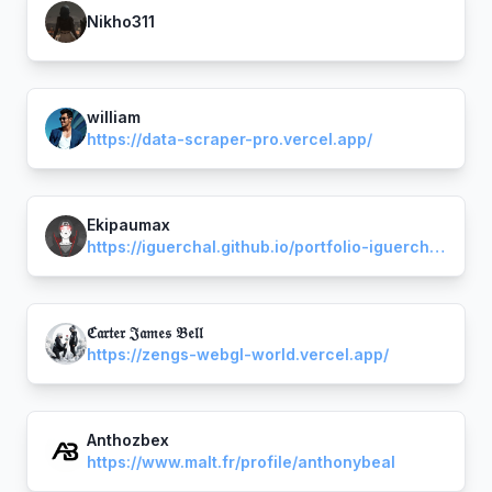
Nikho311
william
https://data-scraper-pro.vercel.app/
Ekipaumax
https://iguerchal.github.io/portfolio-iguercha-louis
ℭ𝔞𝔯𝔱𝔢𝔯 𝔍𝔞𝔪𝔢𝔰 𝔅𝔢𝔩𝔩
https://zengs-webgl-world.vercel.app/
Anthozbex
https://www.malt.fr/profile/anthonybeal