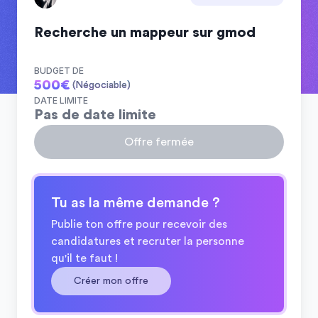
Recherche un mappeur sur gmod
BUDGET DE
500
€
(Négociable)
DATE LIMITE
Pas de date limite
Offre fermée
Tu as la même demande ?
Publie ton offre pour recevoir des
candidatures et recruter la personne
qu'il te faut !
Créer mon offre