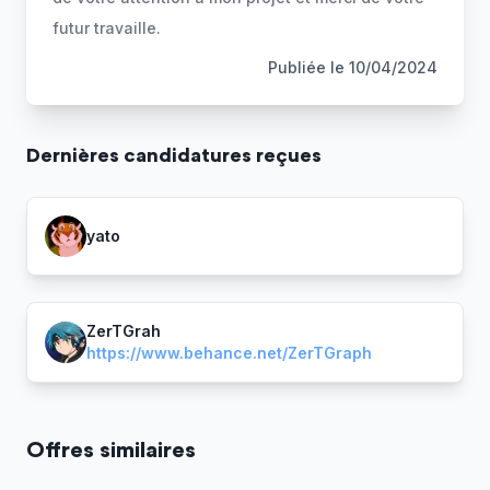
futur travaille.
Publiée le
10/04/2024
Dernière
s
candidature
s
reçue
s
yato
ZerTGrah
https://www.behance.net/ZerTGraph
Offres similaires