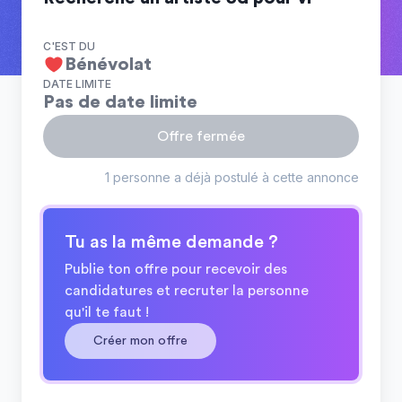
C'EST DU
Bénévolat
DATE LIMITE
Pas de date limite
Offre fermée
1 personne a déjà postulé à cette annonce
Tu as la même demande ?
Publie ton offre pour recevoir des
candidatures et recruter la personne
qu'il te faut !
Créer mon offre