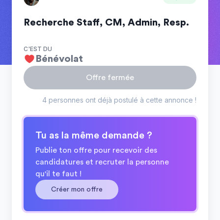
Recherche Staff, CM, Admin, Resp.
C'EST DU
Bénévolat
Offre fermée
4 personnes ont déjà postulé à cette annonce !
Tu as la même demande ?
Publie ton offre pour recevoir des
candidatures et recruter la personne
qu'il te faut !
Créer mon offre