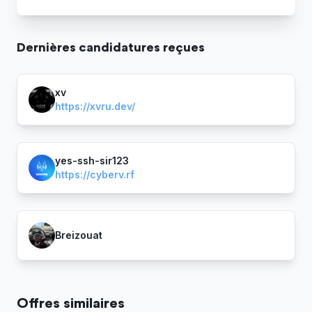
Dernière
s
candidature
s
reçue
s
xv
https://xvru.dev/
yes-ssh-sir123
https://cyberv.rf
Breizouat
Offres similaires