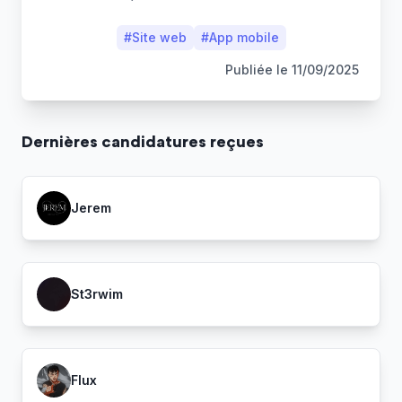
#
Site web
#
App mobile
Publiée le
11/09/2025
Dernière
s
candidature
s
reçue
s
Jerem
St3rwim
Flux