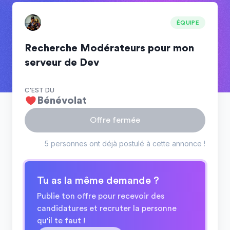
ÉQUIPE
Recherche Modérateurs pour mon
serveur de Dev
C'EST DU
Bénévolat
Offre fermée
5 personnes ont déjà postulé à cette annonce !
Tu as la même demande ?
Publie ton offre pour recevoir des
candidatures et recruter la personne
qu'il te faut !