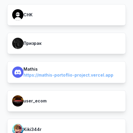
CHK
Призрак
Mathis
https://mathis-portoflio-project.vercel.app
user_ecom
Kiki344r