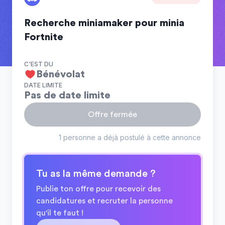
Recherche miniamaker pour minia
Fortnite
C'EST DU
Bénévolat
DATE LIMITE
Pas de date limite
Offre fermée
1 personne a déjà postulé à cette annonce
Tu as la même demande ?
Publie ton offre pour recevoir des
candidatures et recruter la personne
qu'il te faut !