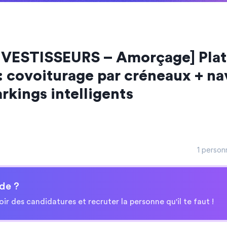
VESTISSEURS – Amorçage] Plat
 : covoiturage par créneaux + na
rkings intelligents
1 person
de ?
oir des candidatures et recruter la personne qu'il te faut !