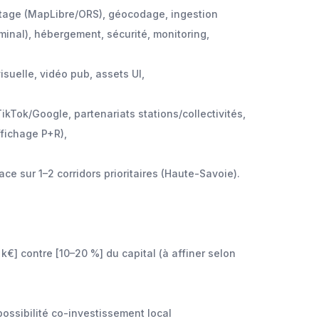
routage (MapLibre/ORS), géocodage, ingestion
inal), hébergement, sécurité, monitoring,
isuelle, vidéo pub, assets UI,
kTok/Google, partenariats stations/collectivités,
ffichage P+R),
ce sur 1–2 corridors prioritaires (Haute-Savoie).
k€] contre [10–20 %] du capital (à affiner selon
 possibilité co-investissement local