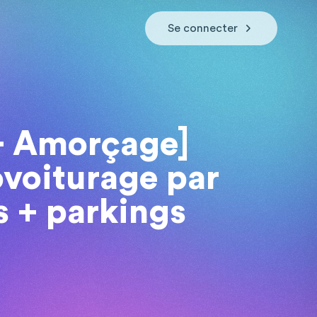
Se connecter
 Amorçage]
ovoiturage par
s + parkings