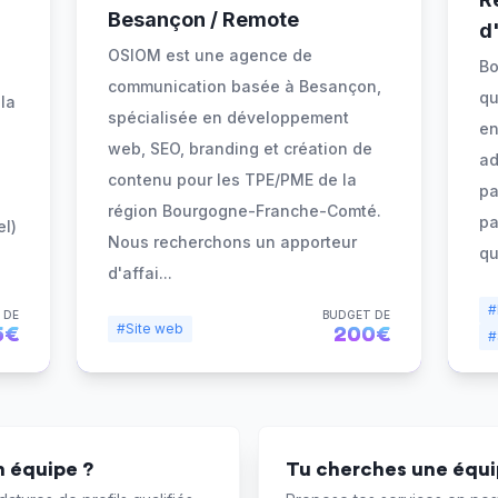
Besançon / Remote
d
OSIOM est une agence de
Bo
communication basée à Besançon,
qu
la
spécialisée en développement
en
web, SEO, branding et création de
ad
contenu pour les TPE/PME de la
pa
région Bourgogne-Franche-Comté.
pa
el)
Nous recherchons un apporteur
qu
d'affai
...
#
 DE
BUDGET DE
#Site web
5€
200€
#
 équipe ?
Tu cherches une équip