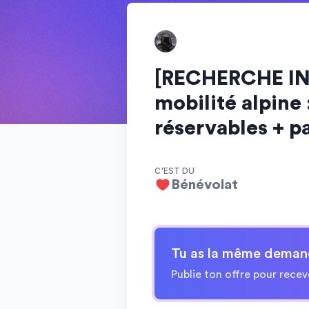
[RECHERCHE IN
mobilité alpine
réservables + pa
C'EST DU
Bénévolat
Tu as la même deman
Publie ton offre pour recev