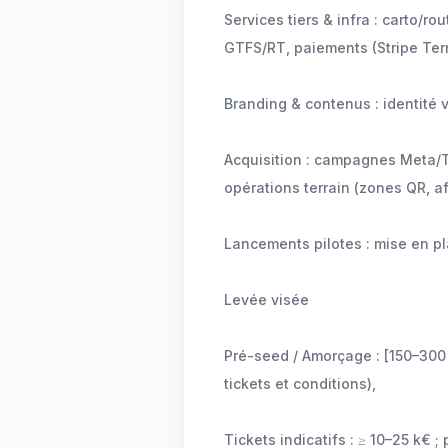
Services tiers & infra : carto/
GTFS/RT, paiements (Stripe Term
Branding & contenus : identité v
Acquisition : campagnes Meta/Ti
opérations terrain (zones QR, a
Lancements pilotes : mise en pla
Levée visée
Pré-seed / Amorçage : [150–300 
tickets et conditions),
Tickets indicatifs : ≥ 10–25 k€ ;