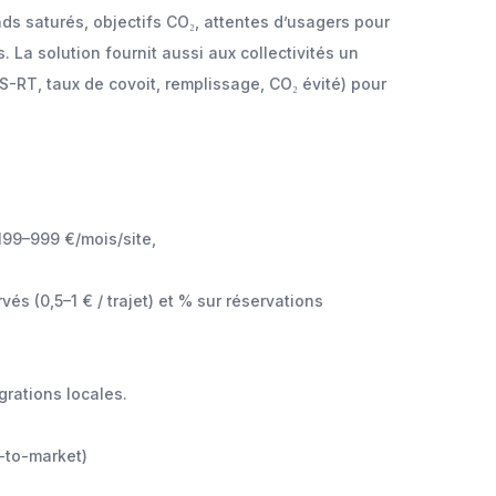
s saturés, objectifs CO₂, attentes d’usagers pour
. La solution fournit aussi aux collectivités un
-RT, taux de covoit, remplissage, CO₂ évité) pour
 199–999 €/mois/site,
rvés (0,5–1 € / trajet) et % sur réservations
rations locales.
o-to-market)