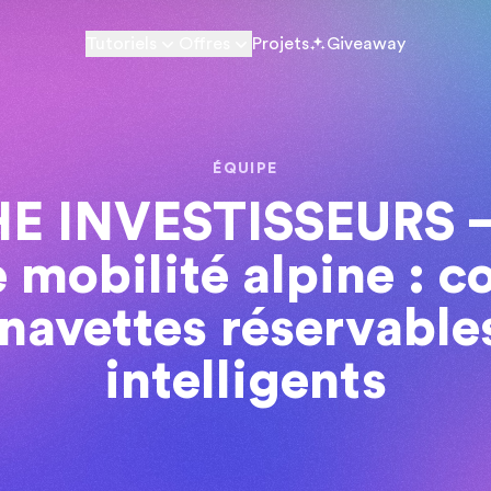
Tutoriels
Offres
Projets
Giveaway
ÉQUIPE
E INVESTISSEURS –
 mobilité alpine : c
navettes réservable
intelligents