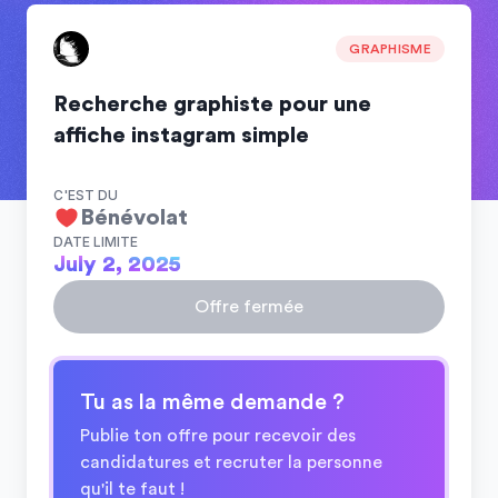
GRAPHISME
Recherche graphiste pour une
affiche instagram simple
C'EST DU
Bénévolat
DATE LIMITE
July 2, 2025
Offre fermée
Tu as la même demande ?
Publie ton offre pour recevoir des
candidatures et recruter la personne
qu'il te faut !