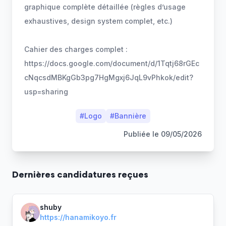
graphique complète détaillée (règles d’usage
exhaustives, design system complet, etc.)
Cahier des charges complet :
https://docs.google.com/document/d/1Tqtj68rGEc
cNqcsdMBKgGb3pg7HgMgxj6JqL9vPhkok/edit?
usp=sharing
#
Logo
#
Bannière
Publiée le
09/05/2026
Dernière
s
candidature
s
reçue
s
shuby
https://hanamikoyo.fr