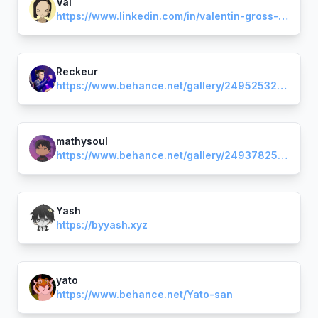
Val
https://www.linkedin.com/in/valentin-gross-5324b42b5/
Reckeur
https://www.behance.net/gallery/249525325/Portfolio-2025-PrysmaEnzo-Grodard
mathysoul
https://www.behance.net/gallery/249378259/PORTFOLIO-mathysoul
Yash
https://byyash.xyz
yato
https://www.behance.net/Yato-san