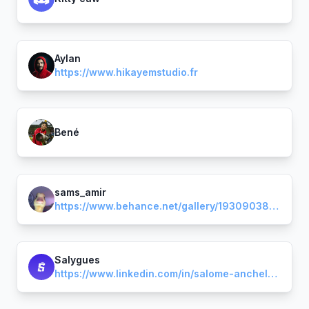
Aylan
https://www.hikayemstudio.fr
Bené
sams_amir
https://www.behance.net/gallery/193090389/Portfolio-2026
Salygues
https://www.linkedin.com/in/salome-anchelergues?utm_source=share&utm_campaign=share_via&utm_content=profile&utm_medium=ios_app