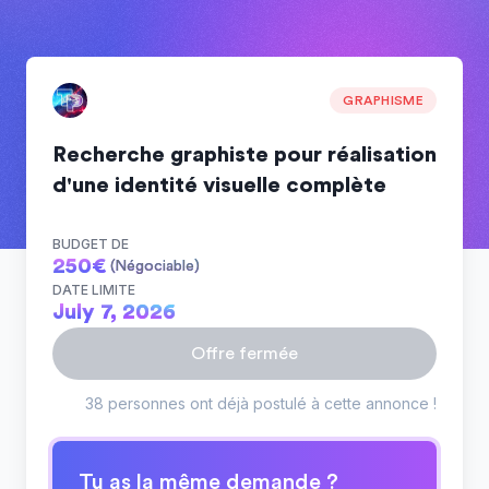
GRAPHISME
Recherche graphiste pour réalisation
d'une identité visuelle complète
BUDGET DE
250
€
(Négociable)
DATE LIMITE
July 7, 2026
Offre fermée
38 personnes ont déjà postulé à cette annonce !
Tu as la même demande ?