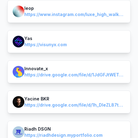
leop
https://www.instagram.com/luxe_high_walker?igsh=MWVvaHBicnVza2Uyaw==
Yas
https://visunyx.com
Innovate_x
https://drive.google.com/file/d/1JdGFJtWETmoe5gwz1-g-49qmvBnFs2cn/view
Yacine BKR
https://drive.google.com/file/d/1h_DIeZL87tcr2T_g6DZKnuLJxQOnph6G/view?usp=sharing
Riadh DSGN
https://riadhdesign.myportfolio.com