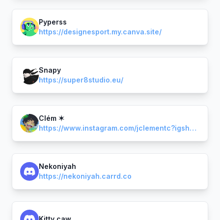
Pyperss
https://designesport.my.canva.site/
Snapy
https://super8studio.eu/
Clém ✶
https://www.instagram.com/jclementc?igsh=MWt5ZDRsd3o2bDI3bw%3D%3D&utm_source=qr
Nekoniyah
https://nekoniyah.carrd.co
Kitty caw