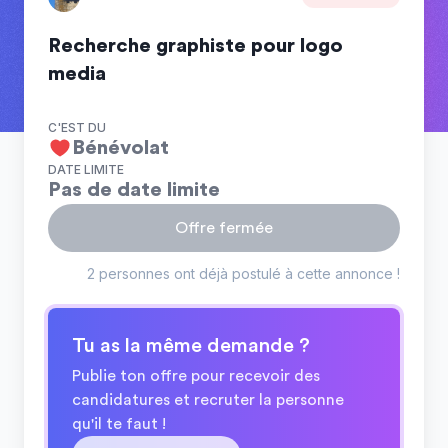
Recherche graphiste pour logo
media
C'EST DU
Bénévolat
DATE LIMITE
Pas de date limite
Offre fermée
2 personnes ont déjà postulé à cette annonce !
Tu as la même demande ?
Publie ton offre pour recevoir des
candidatures et recruter la personne
qu'il te faut !