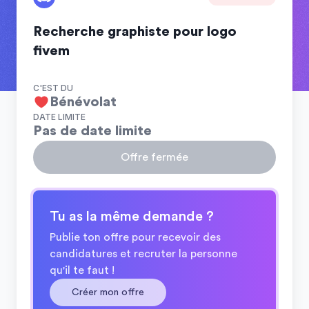
Recherche graphiste pour logo
fivem
C'EST DU
Bénévolat
DATE LIMITE
Pas de date limite
Offre fermée
Tu as la même demande ?
Publie ton offre pour recevoir des
candidatures et recruter la personne
qu'il te faut !
Créer mon offre