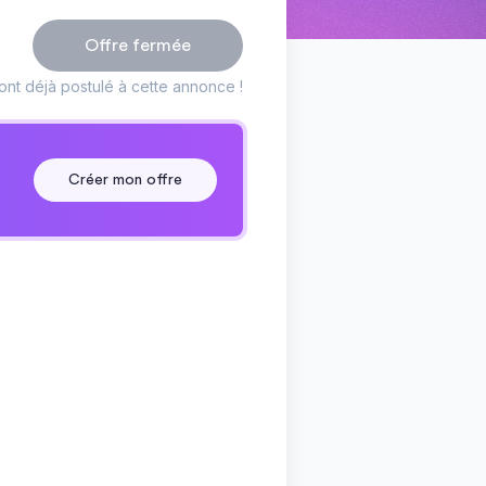
Offre fermée
nt déjà postulé à cette annonce !
Créer mon offre