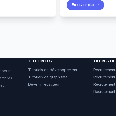
En savoir plus →
TUTORIELS
OFFRES D
Tutoriels de développement
Recrutement
ppeurs,
Tutoriels de graphisme
Recrutement 
 membres
Devenir rédacteur
Recrutement
veur
Recrutement