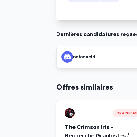
Dernière
s
candidature
s
reçue
natanaeld
Offres similaires
GRAPHISM
The Crimson Iris -
Recherche Graphistes /