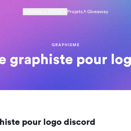
Tutoriels
Offres
Projets
Giveaway
GRAPHISME
 graphiste pour lo
iste pour logo discord