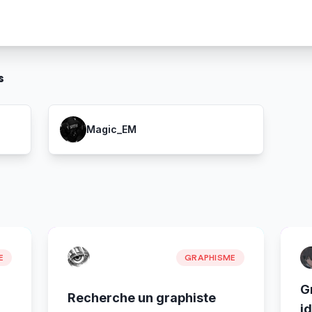
s
Magic_EM
E
GRAPHISME
G
Recherche un graphiste
id