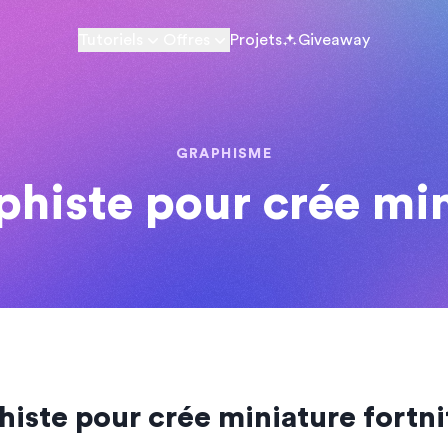
Tutoriels
Offres
Projets
Giveaway
GRAPHISME
histe pour crée min
iste pour crée miniature fortni