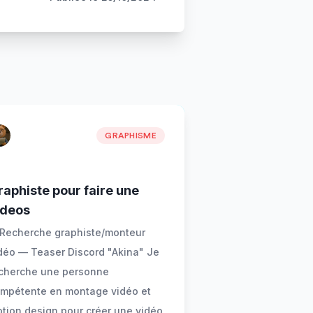
GRAPHISME
raphiste pour faire une
ideos
 Recherche graphiste/monteur
déo — Teaser Discord "Akina" Je
cherche une personne
mpétente en montage vidéo et
tion design pour créer une vidéo