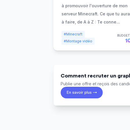
à promouvoir l'ouverture de mon
serveur Minecraft. Ce que tu aur
à faire, de A à Z : Te conne
...
#Minecraft
BUDGET
1
#Montage vidéo
Comment recruter un graph
Publie une offre et reçois des candid
En savoir plus →