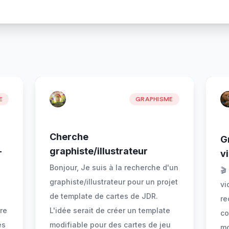
E
GRAPHISME
Cherche
G
—
graphiste/illustrateur
v
Bonjour, Je suis à la recherche d'un
🎬
graphiste/illustrateur pour un projet
vi
de template de cartes de JDR.
re
re
L'idée serait de créer un template
co
és
modifiable pour des cartes de jeu
mo