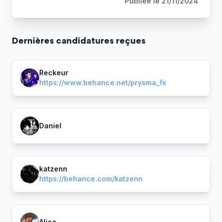
Publiée le
21/11/2024
Dernière
s
candidature
s
reçue
s
Reckeur
https://www.behance.net/prysma_fx
Daniel
katzenn
https://behance.com/katzenn
Alice