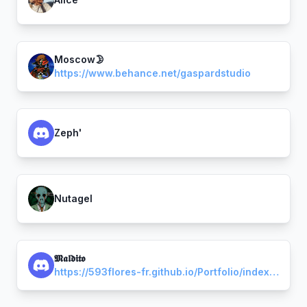
Moscow🌛
https://www.behance.net/gaspardstudio
Zeph'
Nutagel
𝕸𝖆𝖑𝖉𝖎𝖙𝖔
https://593flores-fr.github.io/Portfolio/index.html