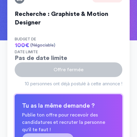
Recherche : Graphiste & Motion
Designer
BUDGET DE
100
€
(Négociable)
DATE LIMITE
Pas de date limite
Offre fermée
10 personnes ont déjà postulé à cette annonce !
Tu as la même demande ?
Publie ton offre pour recevoir des
candidatures et recruter la personne
qu'il te faut !