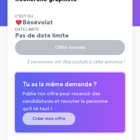
C'EST DU
Bénévolat
DATE LIMITE
Pas de date limite
Offre fermée
2 personnes ont déjà postulé à cette annonce !
Tu as la même demande ?
Publie ton offre pour recevoir des
candidatures et recruter la personne
qu'il te faut !
Créer mon offre