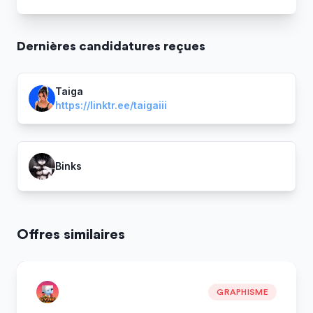
Dernière
s
candidature
s
reçue
s
Taiga
https://linktr.ee/taigaiii
Binks
Offres similaires
GRAPHISME