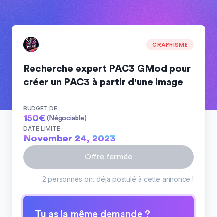
GRAPHISME
Recherche expert PAC3 GMod pour
créer un PAC3 à partir d'une image
BUDGET DE
150
€
(Négociable)
DATE LIMITE
November 24, 2023
Offre fermée
2 personnes ont déjà postulé à cette annonce !
Tu as la même demande ?