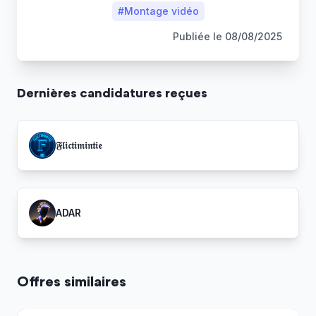
#
Montage vidéo
Publiée le
08/08/2025
Dernière
s
candidature
s
reçue
s
𝔉𝔩𝔦𝔠𝔱𝔦𝔪𝔦𝔫𝔱𝔦𝔢
ADAR
Offres similaires