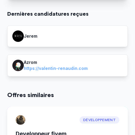
Dernière
s
candidature
s
reçue
s
Jerem
Azrom
https://valentin-renaudin.com
Offres similaires
DÉVELOPPEMENT
Developpeur fivem