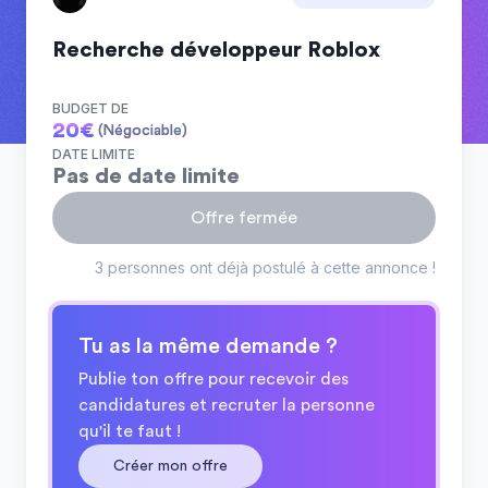
Recherche développeur Roblox
BUDGET DE
20
€
(Négociable)
DATE LIMITE
Pas de date limite
Offre fermée
3 personnes ont déjà postulé à cette annonce !
Tu as la même demande ?
Publie ton offre pour recevoir des
candidatures et recruter la personne
qu'il te faut !
Créer mon offre