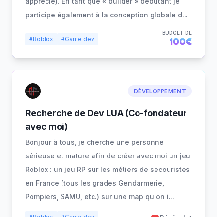
apprécié). En tant que « builder » débutant je
participe également à la conception globale d
...
BUDGET DE
#Roblox
#Game dev
100€
DÉVELOPPEMENT
Recherche de Dev LUA (Co-fondateur
avec moi)
Bonjour à tous, je cherche une personne
sérieuse et mature afin de créer avec moi un jeu
Roblox : un jeu RP sur les métiers de secouristes
en France (tous les grades Gendarmerie,
Pompiers, SAMU, etc.) sur une map qu'on i
...
#Roblox
#Game dev