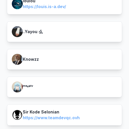
loulou
https://louis.is-a.dev/
..Yayou 么
Knowzz
ᵐᵉⁿᵍˡʸ
Sir Kode Selonian
https://www.teamdevqc.ovh