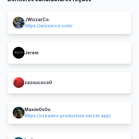
./WizzarCo.
https://wizzarco.com/
Jerem
zazoucoco0
Maxim0o0o
https://creadev-production.vercel.app/