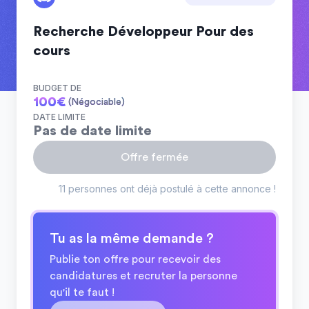
Recherche Développeur Pour des
cours
BUDGET DE
100
€
(Négociable)
DATE LIMITE
Pas de date limite
Offre fermée
11 personnes ont déjà postulé à cette annonce !
Tu as la même demande ?
Publie ton offre pour recevoir des
candidatures et recruter la personne
qu'il te faut !