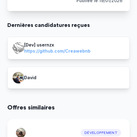
Publiée le
19/01/2026
Dernière
s
candidature
s
reçue
s
[Dev] usernzx
https://github.com/Creawebnb
David
Offres similaires
DÉVELOPPEMENT