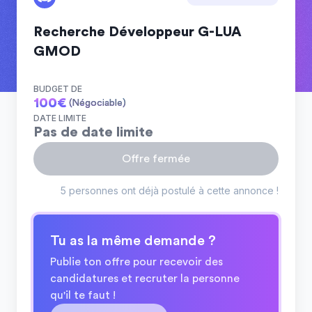
Recherche Développeur G-LUA
GMOD
BUDGET DE
100
€
(Négociable)
DATE LIMITE
Pas de date limite
Offre fermée
5 personnes ont déjà postulé à cette annonce !
Tu as la même demande ?
Publie ton offre pour recevoir des
candidatures et recruter la personne
qu'il te faut !