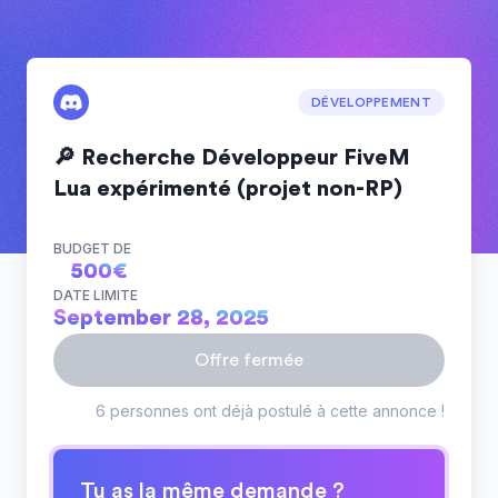
DÉVELOPPEMENT
🔎 Recherche Développeur FiveM
Lua expérimenté (projet non-RP)
BUDGET DE
500
€
DATE LIMITE
September 28, 2025
Offre fermée
6 personnes ont déjà postulé à cette annonce !
Tu as la même demande ?