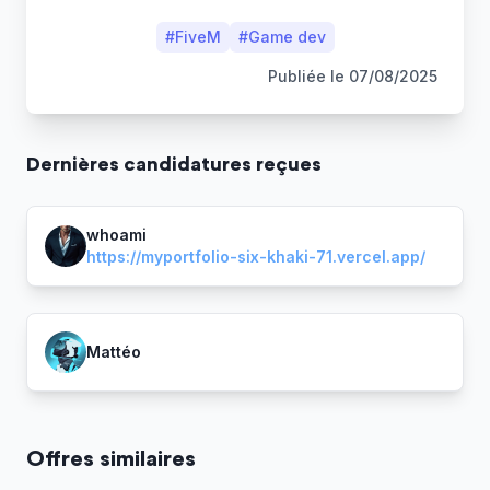
#
FiveM
#
Game dev
Publiée le
07/08/2025
Dernière
s
candidature
s
reçue
s
whoami
https://myportfolio-six-khaki-71.vercel.app/
Mattéo
Offres similaires