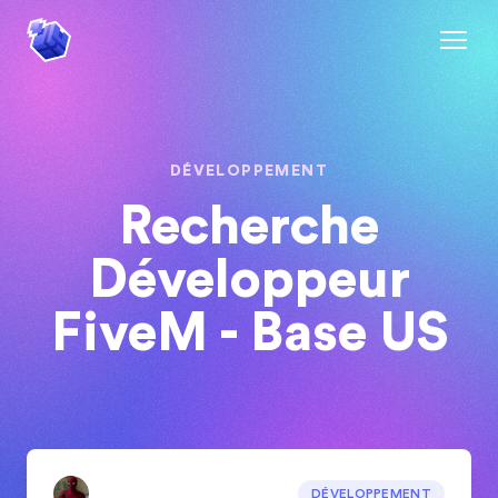
DÉVELOPPEMENT
Recherche
Développeur
FiveM - Base US
DÉVELOPPEMENT