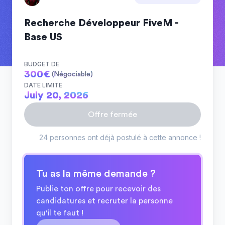
Recherche Développeur FiveM -
Base US
BUDGET DE
300
€
(Négociable)
DATE LIMITE
July 20, 2026
Offre fermée
24 personnes ont déjà postulé à cette annonce !
Tu as la même demande ?
Publie ton offre pour recevoir des
candidatures et recruter la personne
qu'il te faut !