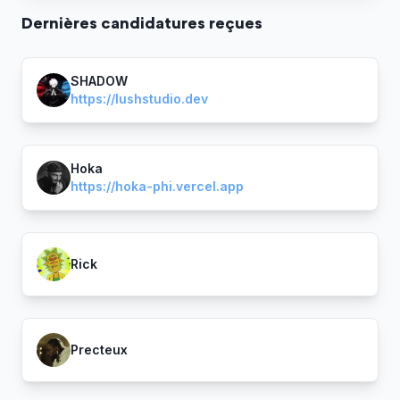
Dernière
s
candidature
s
reçue
s
SHADOW
https://lushstudio.dev
Hoka
https://hoka-phi.vercel.app
Rick
Precteux