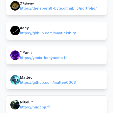
𝓣𝓱𝓮𝓵𝔀𝓮𝓷
https://theleborn8-byte.github.io/portfolio/
Aecy
https://github.com/mavrickthiry
" Yanis
https://yanis-benyacine.fr
Mattéo
https://github.com/matteo0003
NiXou™
https://hugobp.fr