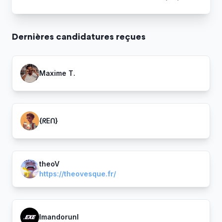
Dernière
s
candidature
s
reçue
s
Maxime T.
{ᖇEᑎ}
theoV
https://theovesque.fr/
ImandorunI