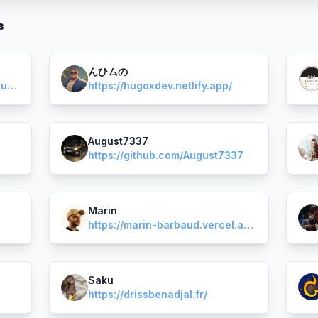
s
んひムの
https://roni-discord6666.github.io/aaron.github.io/
https://hugoxdev.netlify.app/
August7337
https://github.com/August7337
Marin
https://marin-barbaud.vercel.app/
Saku
https://drissbenadjal.fr/