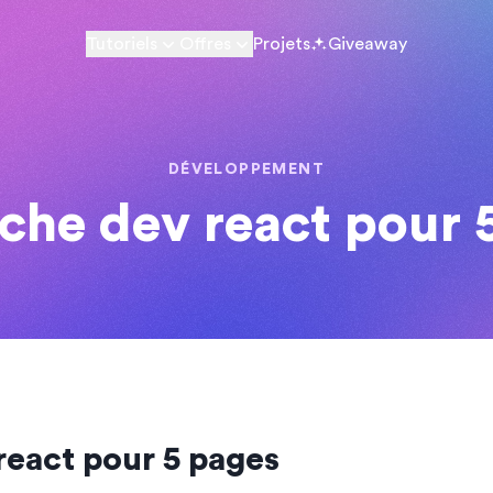
Tutoriels
Offres
Projets
Giveaway
DÉVELOPPEMENT
che dev react pour 
react pour 5 pages