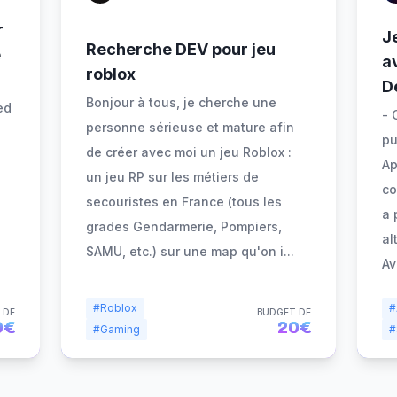
r
J
Recherche DEV pour jeu
e
a
roblox
D
Bonjour à tous, je cherche une
ed
- 
personne sérieuse et mature afin
pu
de créer avec moi un jeu Roblox :
Ap
un jeu RP sur les métiers de
co
secouristes en France (tous les
a 
grades Gendarmerie, Pompiers,
al
SAMU, etc.) sur une map qu'on i
...
Av
#Roblox
#
 DE
BUDGET DE
0€
20€
#Gaming
#