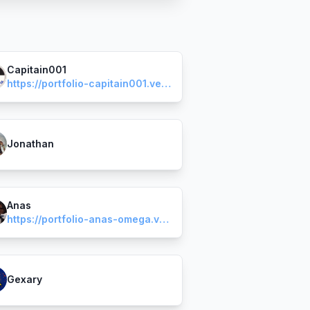
Capitain001
https://portfolio-capitain001.vercel.app/
Jonathan
Anas
https://portfolio-anas-omega.vercel.app/
Gexary