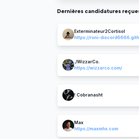
Dernière
s
candidature
s
reçue
Exterminateur2Cortisol
./WizzarCo.
https://wizzarco.com/
! Cobranasht
Max
https://maxmhx.com