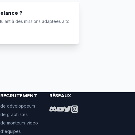
eelance ?
ulant à des missions adaptées à toi.
E RECRUTEMENT
RÉSEAUX
 de développeurs
de graphistes
 de monteurs vidéo
 d'équipes