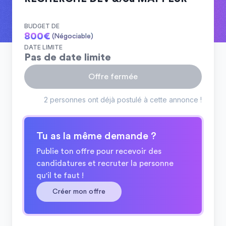
BUDGET DE
800
€
(Négociable)
DATE LIMITE
Pas de date limite
Offre fermée
2 personnes ont déjà postulé à cette annonce !
Tu as la même demande ?
Publie ton offre pour recevoir des
candidatures et recruter la personne
qu'il te faut !
Créer mon offre