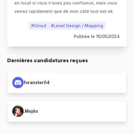
en local si vous n’avez pas confiance, mais vous
verrez rapidement que de mon côté tout est ok.
#
Gmod
#
Level Design / Mapping
Publiée le
16/05/2024
Dernière
s
candidature
s
reçue
s
foranster04
.Mojito