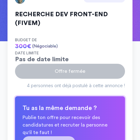
RECHERCHE DEV FRONT-END
(FIVEM)
BUDGET DE
300
€
(Négociable)
DATE LIMITE
Pas de date limite
Offre fermée
4 personnes ont déjà postulé à cette annonce !
Tu as la même demande ?
Publie ton offre pour recevoir des
candidatures et recruter la personne
qu'il te faut !