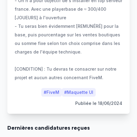
- On n'a pour objectif de s'installer en top serveur
france. Avec une playerbase de ≈ 300/400
[JOUEURS] à l'ouverture
- Tu seras bien évidemment [REMUNÉRÉ] pour la
base, puis pourcentage sur les ventes boutiques
ou somme fixe selon ton choix comprise dans les
charges de l'équipe technique.
[CONDITION] : Tu devras te consacrer sur notre
projet et aucun autres concernant FiveM.
#
FiveM
#
Maquette UI
Publiée le
18/06/2024
Dernière
s
candidature
s
reçue
s