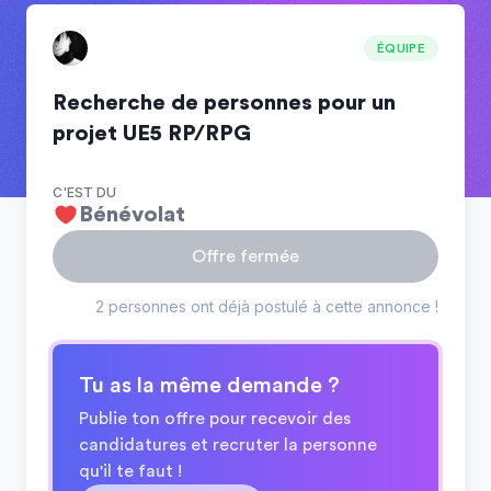
ÉQUIPE
Recherche de personnes pour un
projet UE5 RP/RPG
C'EST DU
Bénévolat
Offre fermée
2 personnes ont déjà postulé à cette annonce !
Tu as la même demande ?
Publie ton offre pour recevoir des
candidatures et recruter la personne
qu'il te faut !