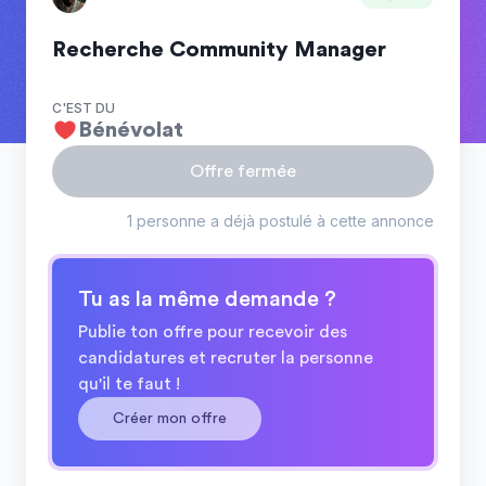
Recherche Community Manager
C'EST DU
Bénévolat
Offre fermée
1 personne a déjà postulé à cette annonce
Tu as la même demande ?
Publie ton offre pour recevoir des
candidatures et recruter la personne
qu'il te faut !
Créer mon offre