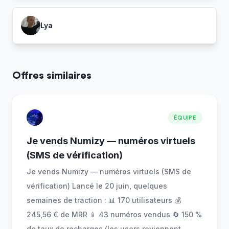
Lya
Offres similaires
ÉQUIPE
Je vends Numizy — numéros virtuels
(SMS de vérification)
Je vends Numizy — numéros virtuels (SMS de
vérification) Lancé le 20 juin, quelques
semaines de traction : 📊 170 utilisateurs 💰
245,56 € de MRR 📱 43 numéros vendus 🔄 150 %
de taux de recharges (les users reviennent
...