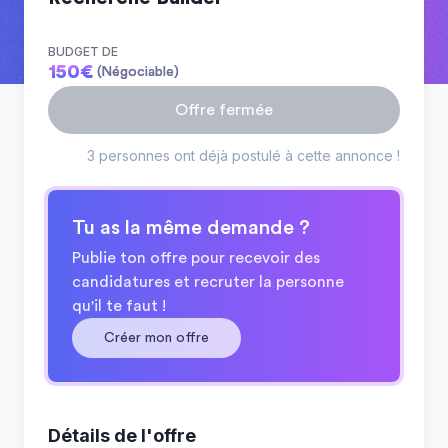
BUDGET DE
150
€
(Négociable)
Offre fermée
3 personnes ont déjà postulé à cette annonce !
Tu as la même demande ?
Publie ton offre pour recevoir des
candidatures et recruter la personne
qu'il te faut !
Créer mon offre
Détails de l'offre