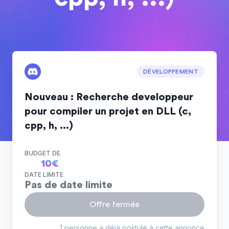
DÉVELOPPEMENT
Nouveau : Recherche developpeur
pour compiler un projet en DLL (c,
cpp, h, ...)
BUDGET DE
10
€
DATE LIMITE
Pas de date limite
Offre fermée
1 personne a déjà postulé à cette annonce