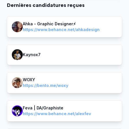
Dernière
s
candidature
s
reçue
s
Ahka - Graphic Designer⚡
https://www.behance.net/ahkadesign
Kaynox7
WOXY
https://bento.me/woxy
Feva | DA/Graphiste
https://www.behance.net/alexfev