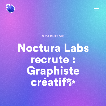
GRAPHISME
Noctura Labs
recrute :
Graphiste
créatif✨