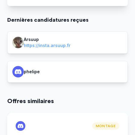
Dernière
s
candidature
s
reçue
s
Arsuup
https://insta.arsuup.fr
phelipe
Offres similaires
MONTAGE