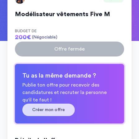
Modélisateur vêtements Five M
BUDGET DE
200
€
(Négociable)
Offre fermée
Tu as la même demande ?
Publie ton offre pour recevoir des
candidatures et recruter la personne
qu'il te faut !
Créer mon offre