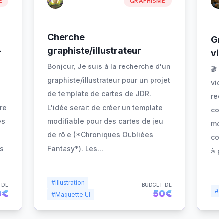
E
GRAPHISME
Cherche
G
—
graphiste/illustrateur
v
Bonjour, Je suis à la recherche d'un
🎬
graphiste/illustrateur pour un projet
vi
de template de cartes de JDR.
re
re
L'idée serait de créer un template
co
és
modifiable pour des cartes de jeu
mo
de rôle (*Chroniques Oubliées
co
as
Fantasy*). Les
...
à 
#Illustration
 DE
BUDGET DE
#
0€
50€
#Maquette UI