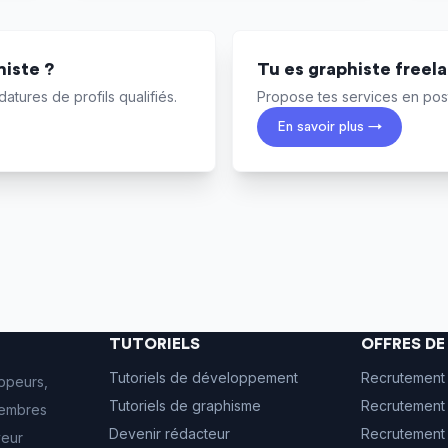
iste ?
Tu es graphiste freel
atures de profils qualifiés.
Propose tes services en post
En savoir plus →
TUTORIELS
OFFRES D
Tutoriels de développement
Recrutement
ppeurs,
Tutoriels de graphisme
Recrutement 
 membres
Devenir rédacteur
Recrutement
veur