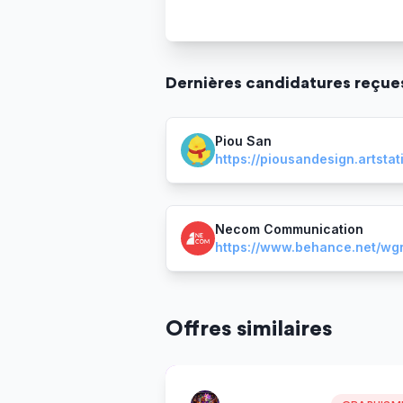
Dernière
s
candidature
s
reçue
Piou San
Necom Communication
Offres similaires