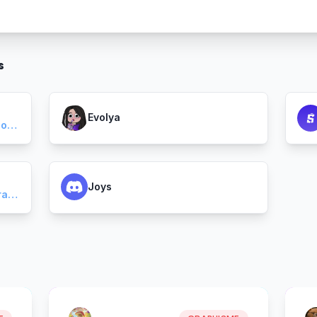
s
Evolya
https://piousandesign.artstation.com/albums/13745260
Joys
https://www.behance.net/wgraphism