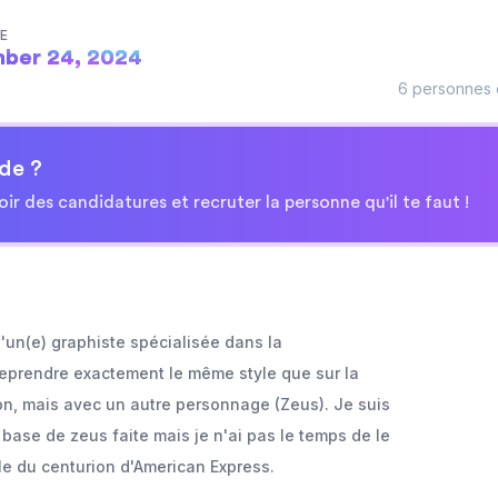
TE
ber 24, 2024
6 personnes o
de ?
oir des candidatures et recruter la personne qu'il te faut !
d'un(e) graphiste spécialisée dans la
e reprendre exactement le même style que sur la
on, mais avec un autre personnage (Zeus). Je suis
a base de zeus faite mais je n'ai pas le temps de le
yle du centurion d'American Express.