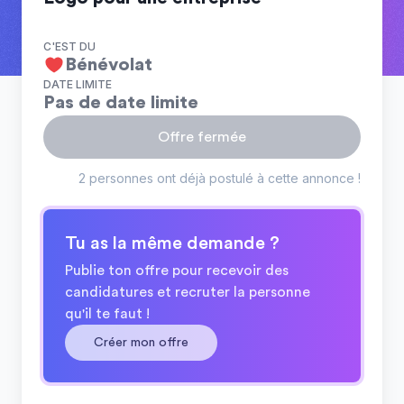
C'EST DU
Bénévolat
DATE LIMITE
Pas de date limite
Offre fermée
2 personnes ont déjà postulé à cette annonce !
Tu as la même demande ?
Publie ton offre pour recevoir des
candidatures et recruter la personne
qu'il te faut !
Créer mon offre