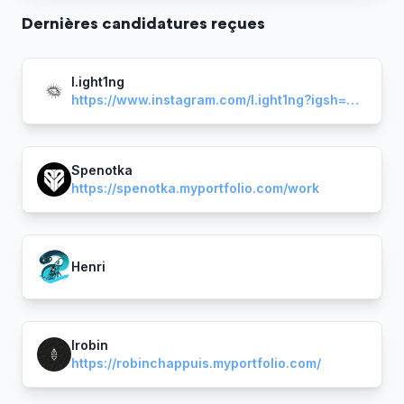
Dernière
s
candidature
s
reçue
s
l.ight1ng
https://www.instagram.com/l.ight1ng?igsh=MWxjbWN0a3loM3ppOQ==
Spenotka
https://spenotka.myportfolio.com/work
Henri
Irobin
https://robinchappuis.myportfolio.com/