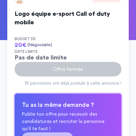
Logo équipe e-sport Call of duty
mobile
BUDGET DE
20
€
(Négociable)
DATE LIMITE
Pas de date limite
Offre fermée
18 personnes ont déjà postulé à cette annonce !
Tu as la même demande ?
Publie ton offre pour recevoir des
candidatures et recruter la personne
qu'il te faut !