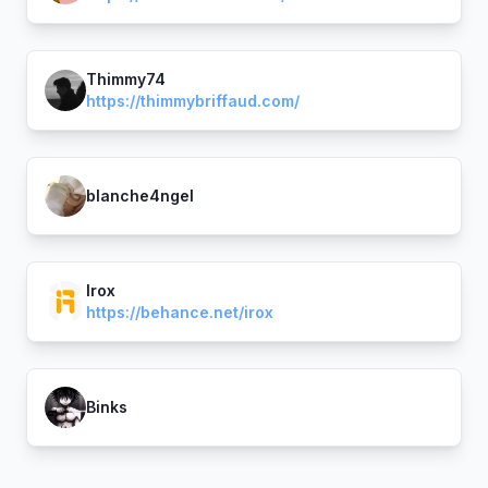
Thimmy74
https://thimmybriffaud.com/
blanche4ngel
Irox
https://behance.net/irox
Binks