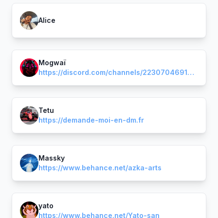
Alice
Mogwaï
https://discord.com/channels/223070469148901376/1197116320395825172/1197116320395825172
Tetu
https://demande-moi-en-dm.fr
Massky
https://www.behance.net/azka-arts
yato
https://www.behance.net/Yato-san