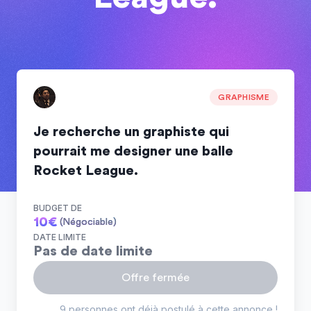
GRAPHISME
Je recherche un graphiste qui
pourrait me designer une balle
Rocket League.
BUDGET DE
10
€
(Négociable)
DATE LIMITE
Pas de date limite
Offre fermée
9 personnes ont déjà postulé à cette annonce !