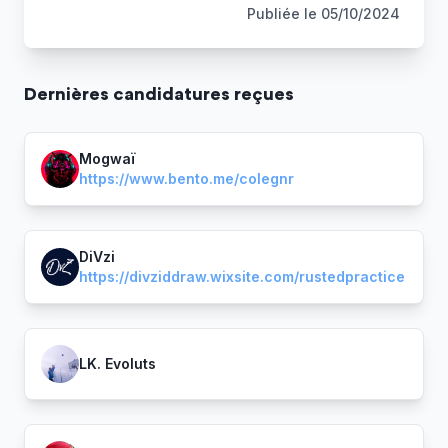
Publiée le
05/10/2024
Dernière
s
candidature
s
reçue
s
Mogwaï
https://www.bento.me/colegnr
DiVzi
https://divziddraw.wixsite.com/rustedpractice
LK. Evoluts